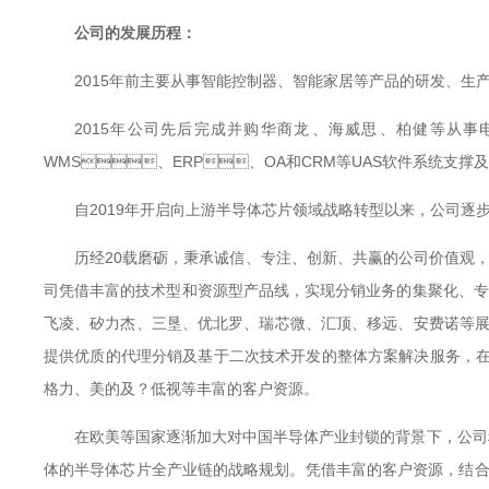
公司的发展历程：
2015年前主要从事智能控制器、智能家居等产品的研发、生产及
2015年公司先后完成并购华商龙、海威思、
WMS、ERP、OA和CRM等UAS软件系统支撑及
自2019年开启向上游半导体芯片领域战略转型以来，公司逐步确立了
历经20载磨砺，秉承诚信、专注、创新、共赢的公司价
司凭借丰富的技术型和资源型产品线，实现分销业务的集聚化、专业化
飞凌、矽力杰、三垦、优北罗、瑞芯微、汇顶
提供优质的代理分销及基于二次技术开发的整体方案解决服务，在消费电子
格力、美的及？低视等丰富的客户资源。
在欧美等国家逐渐加大对中国半导体产业封锁的背景下，公司积
体的半导体芯片全产业链的战略规划。凭借丰富的客户资源，